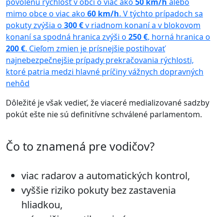
povolenú rýchlosť v obci o viac ako
50 km/h
alebo
mimo obce o viac ako
60 km/h
. V týchto prípadoch sa
pokuty zvýšia o
300 €
v riadnom konaní a v blokovom
konaní sa spodná hranica zvýši o
250 €
, horná hranica o
200 €
. Cieľom zmien je prísnejšie postihovať
najnebezpečnejšie prípady prekračovania rýchlosti,
ktoré patria medzi hlavné príčiny vážnych dopravných
nehôd
Dôležité je však vedieť, že viaceré medializované sadzby
pokút ešte nie sú definitívne schválené parlamentom.
Čo to znamená pre vodičov?
viac radarov a automatických kontrol,
vyššie riziko pokuty bez zastavenia
hliadkou,