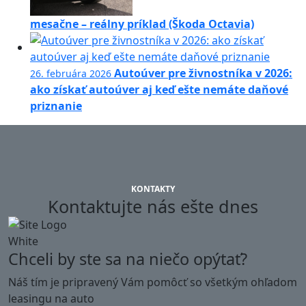
mesačne – reálny príklad (Škoda Octavia)
Autoúver pre živnostníka v 2026:
26. februára 2026
ako získať autoúver aj keď ešte nemáte daňové
priznanie
KONTAKTY
Kontaktujte nás ešte dnes
Chceli by ste sa na niečo opýtať?
Náš tím je pripravený Vám pomôcť so všetkým ohľadom
leasingu na auto