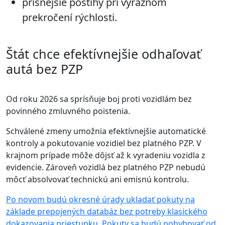
prísnejšie postihy pri výraznom
prekročení rýchlosti.
Štát chce efektívnejšie odhaľovať
autá bez PZP
Od roku 2026 sa sprísňuje boj proti vozidlám bez
povinného zmluvného poistenia.
Schválené zmeny umožnia efektívnejšie automatické
kontroly a pokutovanie vozidiel bez platného PZP. V
krajnom prípade môže dôjsť až k vyradeniu vozidla z
evidencie. Zároveň vozidlá bez platného PZP nebudú
môcť absolvovať technickú ani emisnú kontrolu.
Po novom budú okresné úrady ukladať pokuty na
základe prepojených databáz bez potreby klasického
dokazovania priestupku. Pokuty sa budú pohybovať od