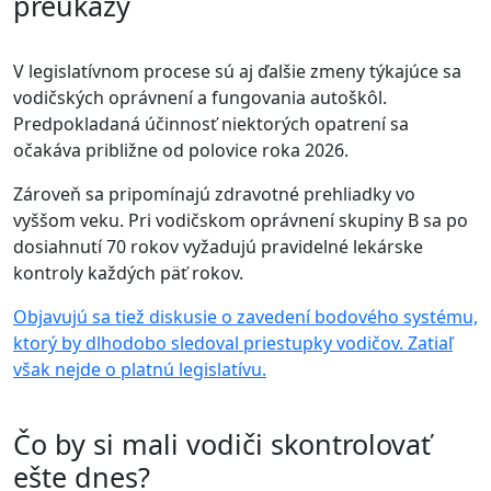
preukazy
V legislatívnom procese sú aj ďalšie zmeny týkajúce sa
vodičských oprávnení a fungovania autoškôl.
Predpokladaná účinnosť niektorých opatrení sa
očakáva približne od polovice roka 2026.
Zároveň sa pripomínajú zdravotné prehliadky vo
vyššom veku. Pri vodičskom oprávnení skupiny B sa po
dosiahnutí 70 rokov vyžadujú pravidelné lekárske
kontroly každých päť rokov.
Objavujú sa tiež diskusie o zavedení bodového systému,
ktorý by dlhodobo sledoval priestupky vodičov. Zatiaľ
však nejde o platnú legislatívu.
Čo by si mali vodiči skontrolovať
ešte dnes?