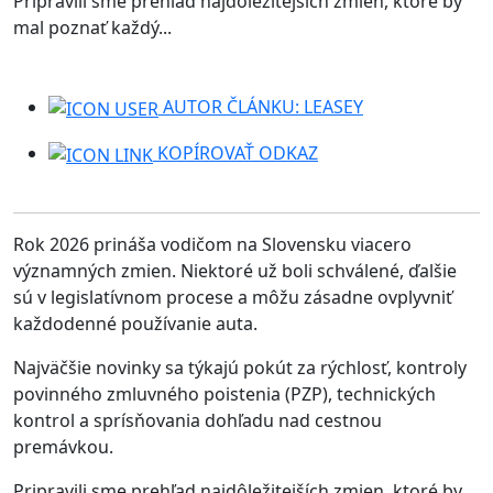
Pripravili sme prehľad najdôležitejších zmien, ktoré by
mal poznať každý...
AUTOR ČLÁNKU: LEASEY
KOPÍROVAŤ ODKAZ
Rok 2026 prináša vodičom na Slovensku viacero
významných zmien. Niektoré už boli schválené, ďalšie
sú v legislatívnom procese a môžu zásadne ovplyvniť
každodenné používanie auta.
Najväčšie novinky sa týkajú pokút za rýchlosť, kontroly
povinného zmluvného poistenia (PZP), technických
kontrol a sprísňovania dohľadu nad cestnou
premávkou.
Pripravili sme prehľad najdôležitejších zmien, ktoré by