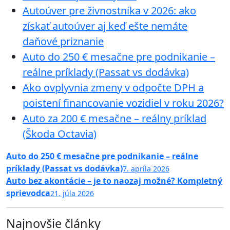
Autoúver pre živnostníka v 2026: ako
získať autoúver aj keď ešte nemáte
daňové priznanie
Auto do 250 € mesačne pre podnikanie –
reálne príklady (Passat vs dodávka)
Ako ovplyvnia zmeny v odpočte DPH a
poistení financovanie vozidiel v roku 2026?
Auto za 200 € mesačne – reálny príklad
(Škoda Octavia)
Auto do 250 € mesačne pre podnikanie – reálne
príklady (Passat vs dodávka)
7. apríla 2026
Auto bez akontácie – je to naozaj možné? Kompletný
sprievodca
21. júla 2026
Najnovšie články