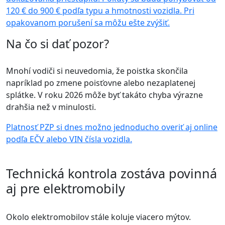
120 € do 900 € podľa typu a hmotnosti vozidla. Pri
opakovanom porušení sa môžu ešte zvýšiť.
Na čo si dať pozor?
Mnohí vodiči si neuvedomia, že poistka skončila
napríklad po zmene poisťovne alebo nezaplatenej
splátke. V roku 2026 môže byť takáto chyba výrazne
drahšia než v minulosti.
Platnosť PZP si dnes možno jednoducho overiť aj online
podľa EČV alebo VIN čísla vozidla.
Technická kontrola zostáva povinná
aj pre elektromobily
Okolo elektromobilov stále koluje viacero mýtov.