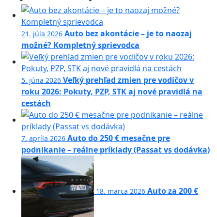
Auto bez akontácie – je to naozaj
21. júla 2026
možné? Kompletný sprievodca
Veľký prehľad zmien pre vodičov v
5. júna 2026
roku 2026: Pokuty, PZP, STK aj nové pravidlá na
cestách
Auto do 250 € mesačne pre
7. apríla 2026
podnikanie – reálne príklady (Passat vs dodávka)
Auto za 200 €
18. marca 2026